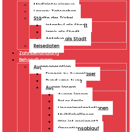
Medizintourismus
Lasern: Tatsachen
Städte der Türkei
Istanbul als Stadt
Izmir als Stadt
Antalya als Stadt
Reisedaten
Zahnbehandlung
Behandlungen
Augenoperation
Fragen zu Augenlaser
Rund ums Auge
Augen lasern
Augen lasern
ReLex Smile
Linsenimplantationen
Multifokallinsen
Wer ist geeignet?
Operationsablauf