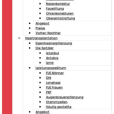
Nasenkorrektur
Faceliftung
Ohrenkorrekturen
Oberarmstraffung
Angebot
Preise
Vorher-Nachher
Haartransplantation
Eigenhaarverpflanzung
Die Spitäler
Istanbul
Antalya
Izmir
Leistungsspektrum
FUE Männer
DHI
Longhaar
FUE Frauen
PRP
Augenbrauenpflanzung
Stammzellen
Häufig gestellte
Angebot