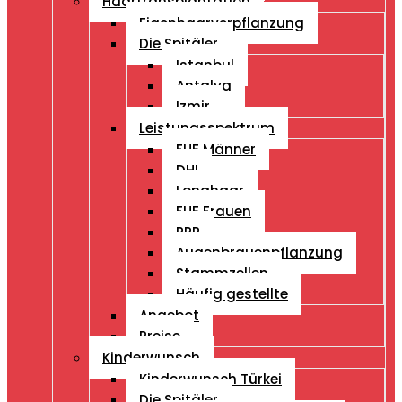
Haartransplantation
Eigenhaarverpflanzung
Die Spitäler
Istanbul
Antalya
Izmir
Leistungsspektrum
FUE Männer
DHI
Longhaar
FUE Frauen
PRP
Augenbrauenpflanzung
Stammzellen
Häufig gestellte
Angebot
Preise
Kinderwunsch
Kinderwunsch Türkei
Die Spitäler