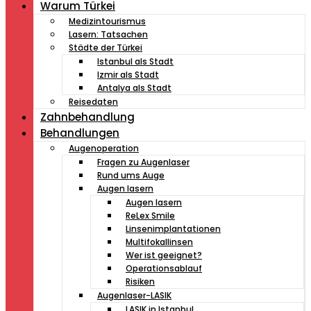
Warum Türkei
Medizintourismus
Lasern: Tatsachen
Städte der Türkei
Istanbul als Stadt
Izmir als Stadt
Antalya als Stadt
Reisedaten
Zahnbehandlung
Behandlungen
Augenoperation
Fragen zu Augenlaser
Rund ums Auge
Augen lasern
Augen lasern
ReLex Smile
Linsenimplantationen
Multifokallinsen
Wer ist geeignet?
Operationsablauf
Risiken
Augenlaser-LASIK
LASIK in Istanbul