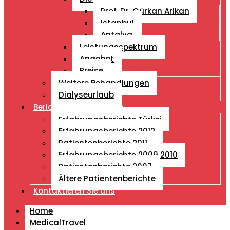
Prof. Dr. Gürkan Arikan
Istanbul
Antalya
Leistungsspektrum
Angebot
Preise
Weitere Behandlungen
Dialyseurlaub
Berichte von Patienten
Erfahrungsberichte Türkei
Erfahrungsberichte 2012
Patientenberichte 2011
Erfahrungsberichte 2009 2010
Patientenberichte 2007
Ältere Patientenberichte
Kontaktieren Sie uns
Home
MedicalTravel