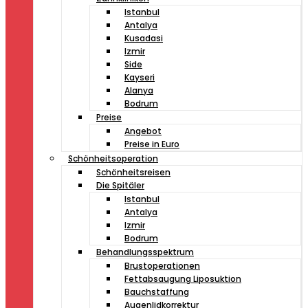
Istanbul
Antalya
Kusadasi
Izmir
Side
Kayseri
Alanya
Bodrum
Preise
Angebot
Preise in Euro
Schönheitsoperation
Schönheitsreisen
Die Spitäler
Istanbul
Antalya
Izmir
Bodrum
Behandlungsspektrum
Brustoperationen
Fettabsaugung Liposuktion
Bauchstaffung
Augenlidkorrektur