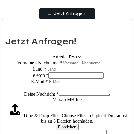
Jetzt Anfragen!
Jetzt Anfragen!
Anrede:
Vorname - Nachname
*
Land
*
Telefon
*
E-Mail
*
Deine Nachricht
*
Max. 5 MB file
Drag & Drop Files,
Choose Files to Upload
Du kannst
bis zu 3 Dateien hochladen.
Einreichen