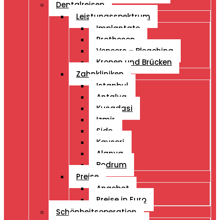
Dentalreisen
Leistungsspektrum
Implantate
Prothesen
Veneers – Bleaching
Kronen und Brücken
Zahnkliniken
Istanbul
Antalya
Kusadasi
Izmir
Side
Kayseri
Alanya
Bodrum
Preise
Angebot
Preise in Euro
Schönheitsoperation