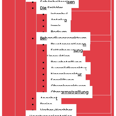
Schönheitsreisen
Die Spitäler
Istanbul
Antalya
Izmir
Bodrum
Behandlungsspektrum
Brustoperationen
Fettabsaugung
Liposuktion
Bauchstaffung
Augenlidkorrektur
Nasenkorrektur
Faceliftung
Ohrenkorrekturen
Oberarmstraffung
Angebot
Preise
Vorher-Nachher