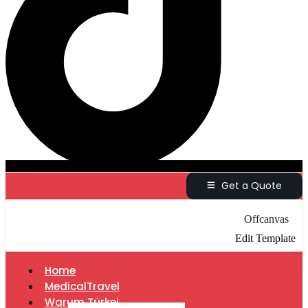
Get a Quote
Offcanvas
Edit Template
Home
MedicalTravel
Warum Türkei