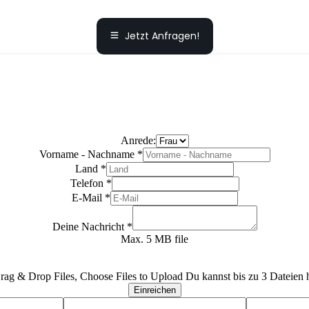
Jetzt Anfragen!
Anrede:
Vorname - Nachname
*
Land
*
Telefon
*
E-Mail
*
Deine Nachricht
*
Max. 5 MB file
rag & Drop Files,
Choose Files to Upload
Du kannst bis zu 3 Dateien 
Einreichen