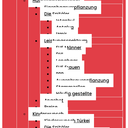
Haartransplantation
Eigenhaarverpflanzung
Die Spitäler
Istanbul
Antalya
Izmir
Leistungsspektrum
FUE Männer
DHI
Longhaar
FUE Frauen
PRP
Augenbrauenpflanzung
Stammzellen
Häufig gestellte
Angebot
Preise
Kinderwunsch
Kinderwunsch Türkei
Die Spitäler