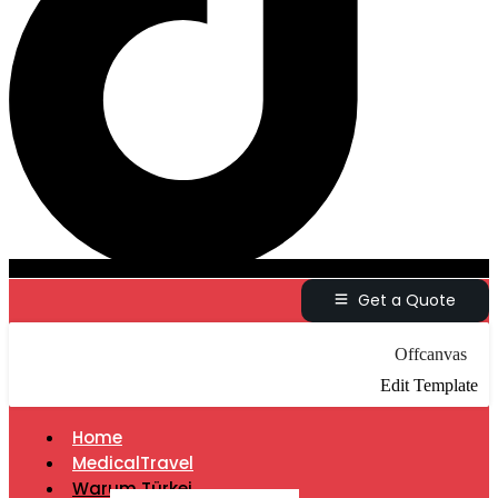
Get a Quote
Offcanvas
Edit Template
Home
MedicalTravel
Warum Türkei