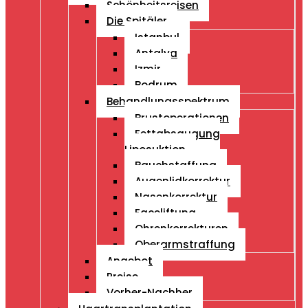
Schönheitsreisen
Die Spitäler
Istanbul
Antalya
Izmir
Bodrum
Behandlungsspektrum
Brustoperationen
Fettabsaugung
Liposuktion
Bauchstaffung
Augenlidkorrektur
Nasenkorrektur
Faceliftung
Ohrenkorrekturen
Oberarmstraffung
Angebot
Preise
Vorher-Nachher