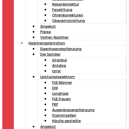
Nasenkorrektur
Faceliftung
Ohrenkorrekturen
Oberarmstraffung
Angebot
Preise
Vorher-Nachher
Haartransplantation
Eigenhaarverpflanzung
Die Spitäler
Istanbul
Antalya
Izmir
Leistungsspektrum
FUE Männer
DHI
Longhaar
FUE Frauen
PRP
Augenbrauenpflanzung
Stammzellen
Häufig gestellte
Angebot