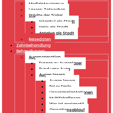
Medizintourismus
Lasern: Tatsachen
Städte der Türkei
Istanbul als Stadt
Izmir als Stadt
Antalya als Stadt
Reisedaten
Zahnbehandlung
Behandlungen
Augenoperation
Fragen zu Augenlaser
Rund ums Auge
Augen lasern
Augen lasern
ReLex Smile
Linsenimplantationen
Multifokallinsen
Wer ist geeignet?
Operationsablauf