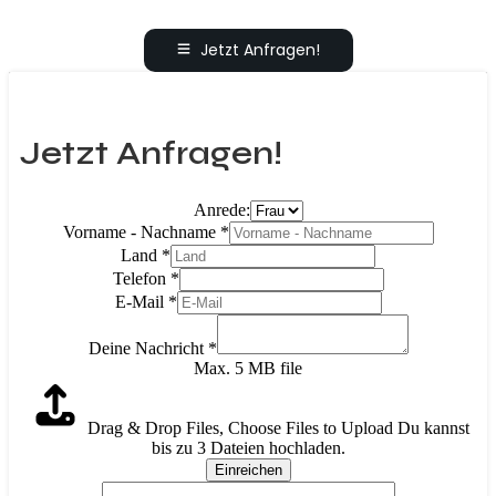
Jetzt Anfragen!
Jetzt Anfragen!
Anrede:
Vorname - Nachname
*
Land
*
Telefon
*
E-Mail
*
Deine Nachricht
*
Max. 5 MB file
Drag & Drop Files,
Choose Files to Upload
Du kannst
bis zu 3 Dateien hochladen.
Einreichen