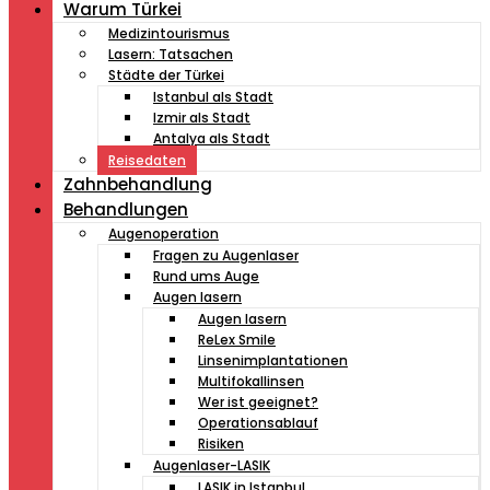
Warum Türkei
Medizintourismus
Lasern: Tatsachen
Städte der Türkei
Istanbul als Stadt
Izmir als Stadt
Antalya als Stadt
Reisedaten
Zahnbehandlung
Behandlungen
Augenoperation
Fragen zu Augenlaser
Rund ums Auge
Augen lasern
Augen lasern
ReLex Smile
Linsenimplantationen
Multifokallinsen
Wer ist geeignet?
Operationsablauf
Risiken
Augenlaser-LASIK
LASIK in Istanbul