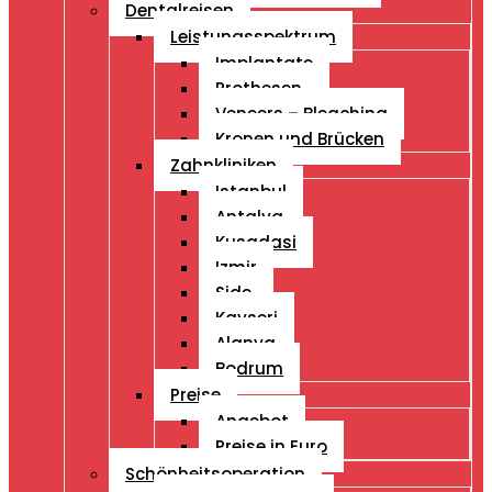
Dentalreisen
Leistungsspektrum
Implantate
Prothesen
Veneers – Bleaching
Kronen und Brücken
Zahnkliniken
Istanbul
Antalya
Kusadasi
Izmir
Side
Kayseri
Alanya
Bodrum
Preise
Angebot
Preise in Euro
Schönheitsoperation