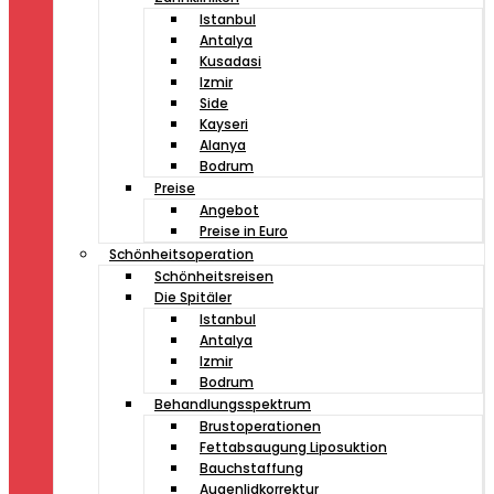
Istanbul
Antalya
Kusadasi
Izmir
Side
Kayseri
Alanya
Bodrum
Preise
Angebot
Preise in Euro
Schönheitsoperation
Schönheitsreisen
Die Spitäler
Istanbul
Antalya
Izmir
Bodrum
Behandlungsspektrum
Brustoperationen
Fettabsaugung Liposuktion
Bauchstaffung
Augenlidkorrektur