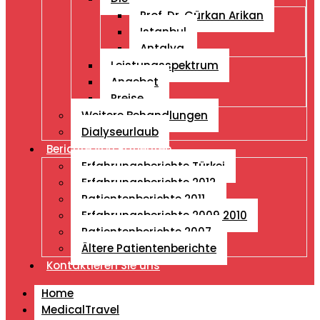
Prof. Dr. Gürkan Arikan
Istanbul
Antalya
Leistungsspektrum
Angebot
Preise
Weitere Behandlungen
Dialyseurlaub
Berichte von Patienten
Erfahrungsberichte Türkei
Erfahrungsberichte 2012
Patientenberichte 2011
Erfahrungsberichte 2009 2010
Patientenberichte 2007
Ältere Patientenberichte
Kontaktieren Sie uns
Home
MedicalTravel