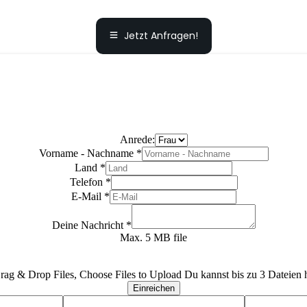
Jetzt Anfragen!
Anrede:
Vorname - Nachname
*
Land
*
Telefon
*
E-Mail
*
Deine Nachricht
*
Max. 5 MB file
rag & Drop Files,
Choose Files to Upload
Du kannst bis zu 3 Dateien 
Einreichen