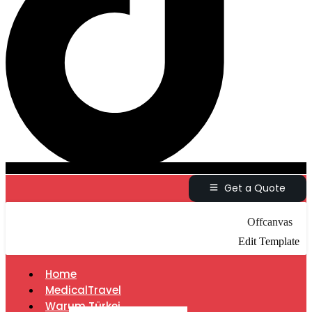
Get a Quote
Offcanvas
Edit Template
Home
MedicalTravel
Warum Türkei