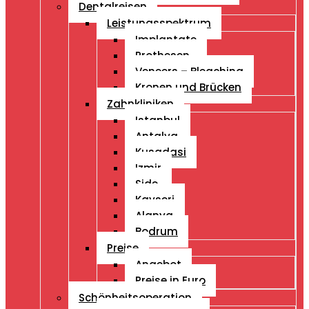
Dentalreisen
Leistungsspektrum
Implantate
Prothesen
Veneers – Bleaching
Kronen und Brücken
Zahnkliniken
Istanbul
Antalya
Kusadasi
Izmir
Side
Kayseri
Alanya
Bodrum
Preise
Angebot
Preise in Euro
Schönheitsoperation