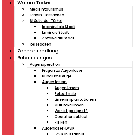
Warum Türkei
Medizintourismus
Lasern: Tatsachen
Städte der Türkei
Istanbul als Stadt
Izmir als Stadt
Antalya als Stadt
Reisedaten
Zahnbehandlung
Behandlungen
Augenoperation
Fragen zu Augenlaser
Rund ums Auge
Augen lasern
Augen lasern
ReLex Smile
Linsenimplantationen
Multifokallinsen
Wer ist geeignet?
Operationsablauf
Risiken
Augenlaser-LASIK
LASIK in Istanbul