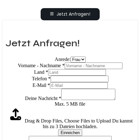
Jetzt Anfragen!
Jetzt Anfragen!
Anrede:
Vorname - Nachname
*
Land
*
Telefon
*
E-Mail
*
Deine Nachricht
*
Max. 5 MB file
Drag & Drop Files,
Choose Files to Upload
Du kannst
bis zu 3 Dateien hochladen.
Einreichen