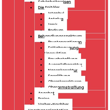
Schönheitsreisen
Die Spitäler
Istanbul
Antalya
Izmir
Bodrum
Behandlungsspektrum
Brustoperationen
Fettabsaugung
Liposuktion
Bauchstaffung
Augenlidkorrektur
Nasenkorrektur
Faceliftung
Ohrenkorrekturen
Oberarmstraffung
Angebot
Preise
Vorher-Nachher