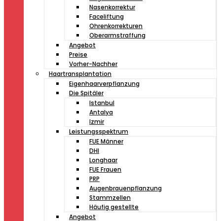
Nasenkorrektur
Faceliftung
Ohrenkorrekturen
Oberarmstraffung
Angebot
Preise
Vorher-Nachher
Haartransplantation
Eigenhaarverpflanzung
Die Spitäler
Istanbul
Antalya
Izmir
Leistungsspektrum
FUE Männer
DHI
Longhaar
FUE Frauen
PRP
Augenbrauenpflanzung
Stammzellen
Häufig gestellte
Angebot