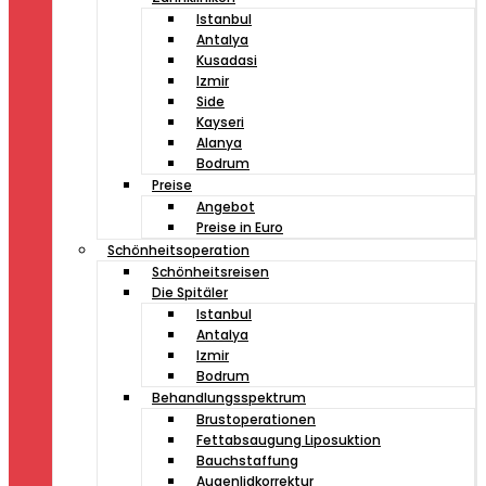
Istanbul
Antalya
Kusadasi
Izmir
Side
Kayseri
Alanya
Bodrum
Preise
Angebot
Preise in Euro
Schönheitsoperation
Schönheitsreisen
Die Spitäler
Istanbul
Antalya
Izmir
Bodrum
Behandlungsspektrum
Brustoperationen
Fettabsaugung Liposuktion
Bauchstaffung
Augenlidkorrektur