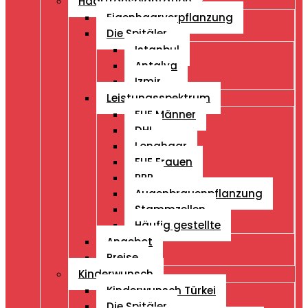
Haartransplantation
Eigenhaarverpflanzung
Die Spitäler
Istanbul
Antalya
Izmir
Leistungsspektrum
FUE Männer
DHI
Longhaar
FUE Frauen
PRP
Augenbrauenpflanzung
Stammzellen
Häufig gestellte
Angebot
Preise
Kinderwunsch
Kinderwunsch Türkei
Die Spitäler