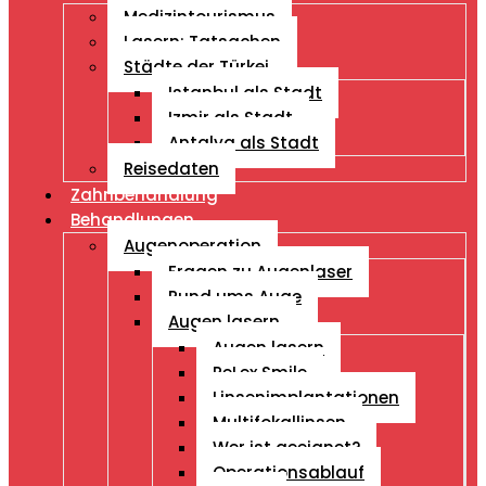
Medizintourismus
Lasern: Tatsachen
Städte der Türkei
Istanbul als Stadt
Izmir als Stadt
Antalya als Stadt
Reisedaten
Zahnbehandlung
Behandlungen
Augenoperation
Fragen zu Augenlaser
Rund ums Auge
Augen lasern
Augen lasern
ReLex Smile
Linsenimplantationen
Multifokallinsen
Wer ist geeignet?
Operationsablauf