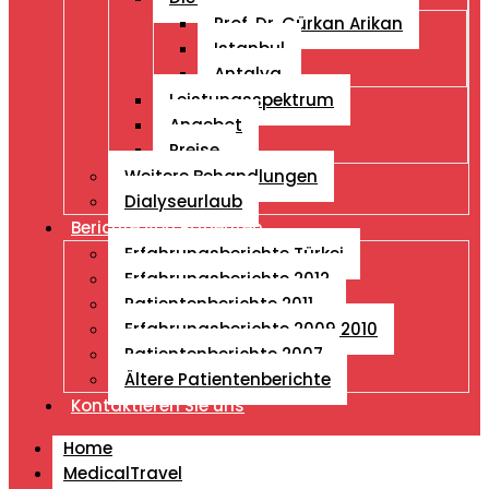
Prof. Dr. Gürkan Arikan
Istanbul
Antalya
Leistungsspektrum
Angebot
Preise
Weitere Behandlungen
Dialyseurlaub
Berichte von Patienten
Erfahrungsberichte Türkei
Erfahrungsberichte 2012
Patientenberichte 2011
Erfahrungsberichte 2009 2010
Patientenberichte 2007
Ältere Patientenberichte
Kontaktieren Sie uns
Home
MedicalTravel