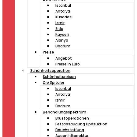
Istanbul
Antalya
Kusadasi
Izmir
Side
Kayseri
Alanya
Bodrum
Preise
Angebot
Preise in Euro
Schönheitsoperation
Schönheitsreisen
Die Spitäler
Istanbul
Antalya
Izmir
Bodrum
Behandlungsspektrum
Brustoperationen
Fettabsaugung Liposuktion
Bauchstaffung
Augenlidkorrektur