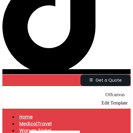
Get a Quote
Offcanvas
Edit Template
Home
MedicalTravel
Warum Türkei