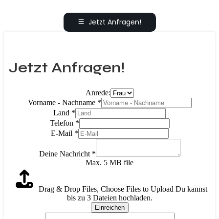
Jetzt Anfragen!
Jetzt Anfragen!
Anrede:
Vorname - Nachname
*
Land
*
Telefon
*
E-Mail
*
Deine Nachricht
*
Max. 5 MB file
Drag & Drop Files,
Choose Files to Upload
Du kannst
bis zu 3 Dateien hochladen.
Einreichen