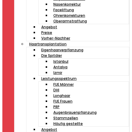
Nasenkorrektur
Faceliftung
Ohrenkorrekturen
Oberarmstraffung
Angebot
Preise
Vorher-Nachher
Haartransplantation
Eigenhaarverpflanzung
Die Spitäler
Istanbul
Antalya
Izmir
Leistungsspektrum
FUE Männer
DHI
Longhaar
FUE Frauen
PRP
Augenbrauenpflanzung
Stammzellen
Häufig gestellte
Angebot