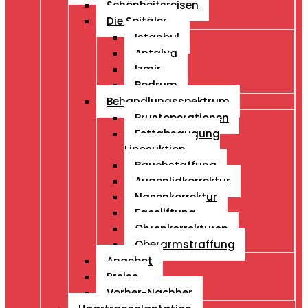
Schönheitsreisen
Die Spitäler
Istanbul
Antalya
Izmir
Bodrum
Behandlungsspektrum
Brustoperationen
Fettabsaugung
Liposuktion
Bauchstaffung
Augenlidkorrektur
Nasenkorrektur
Faceliftung
Ohrenkorrekturen
Oberarmstraffung
Angebot
Preise
Vorher-Nachher