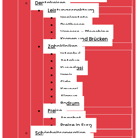
Dentalreisen
Leistungsspektrum
Implantate
Prothesen
Veneers – Bleaching
Kronen und Brücken
Zahnkliniken
Istanbul
Antalya
Kusadasi
Izmir
Side
Kayseri
Alanya
Bodrum
Preise
Angebot
Preise in Euro
Schönheitsoperation