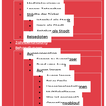
Medizintourismus
Lasern: Tatsachen
Städte der Türkei
Istanbul als Stadt
Izmir als Stadt
Antalya als Stadt
Reisedaten
Zahnbehandlung
Behandlungen
Augenoperation
Fragen zu Augenlaser
Rund ums Auge
Augen lasern
Augen lasern
ReLex Smile
Linsenimplantationen
Multifokallinsen
Wer ist geeignet?
Operationsablauf