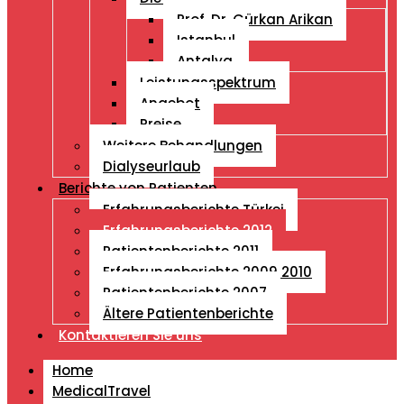
Prof. Dr. Gürkan Arikan
Istanbul
Antalya
Leistungsspektrum
Angebot
Preise
Weitere Behandlungen
Dialyseurlaub
Berichte von Patienten
Erfahrungsberichte Türkei
Erfahrungsberichte 2012
Patientenberichte 2011
Erfahrungsberichte 2009 2010
Patientenberichte 2007
Ältere Patientenberichte
Kontaktieren Sie uns
Home
MedicalTravel