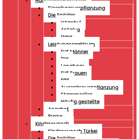
Haartransplantation
Eigenhaarverpflanzung
Die Spitäler
Istanbul
Antalya
Izmir
Leistungsspektrum
FUE Männer
DHI
Longhaar
FUE Frauen
PRP
Augenbrauenpflanzung
Stammzellen
Häufig gestellte
Angebot
Preise
Kinderwunsch
Kinderwunsch Türkei
Die Spitäler