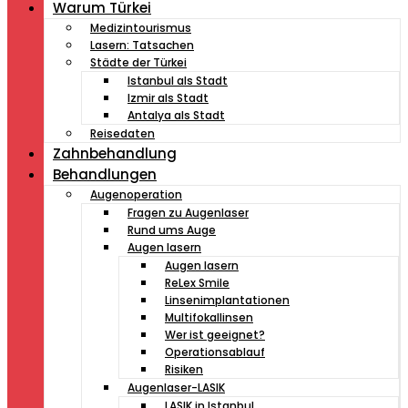
Warum Türkei
Medizintourismus
Lasern: Tatsachen
Städte der Türkei
Istanbul als Stadt
Izmir als Stadt
Antalya als Stadt
Reisedaten
Zahnbehandlung
Behandlungen
Augenoperation
Fragen zu Augenlaser
Rund ums Auge
Augen lasern
Augen lasern
ReLex Smile
Linsenimplantationen
Multifokallinsen
Wer ist geeignet?
Operationsablauf
Risiken
Augenlaser-LASIK
LASIK in Istanbul