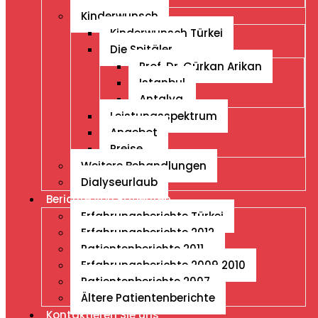
Kinderwunsch
Kinderwunsch Türkei
Die Spitäler
Prof. Dr. Gürkan Arikan
Istanbul
Antalya
Leistungsspektrum
Angebot
Preise
Weitere Behandlungen
Dialyseurlaub
Berichte von Patienten
Erfahrungsberichte Türkei
Erfahrungsberichte 2012
Patientenberichte 2011
Erfahrungsberichte 2009 2010
Patientenberichte 2007
Ältere Patientenberichte
Kontaktieren Sie uns