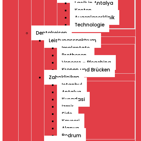
Lasik in Antalya
Kosten
Augenlaserklinik
Technologie
Dentalreisen
Leistungsspektrum
Implantate
Prothesen
Veneers – Bleaching
Kronen und Brücken
Zahnkliniken
Istanbul
Antalya
Kusadasi
Izmir
Side
Kayseri
Alanya
Bodrum