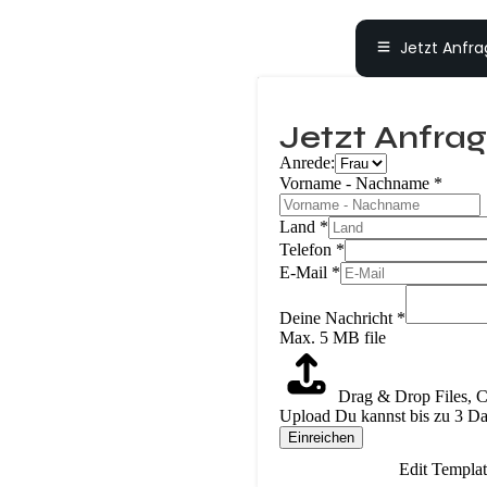
Jetzt Anfra
Jetzt Anfrag
Anrede:
Vorname - Nachname
*
Land
*
Telefon
*
E-Mail
*
Deine Nachricht
*
Max. 5 MB file
Drag & Drop Files,
C
Upload
Du kannst bis zu 3 Da
Einreichen
Edit Templa