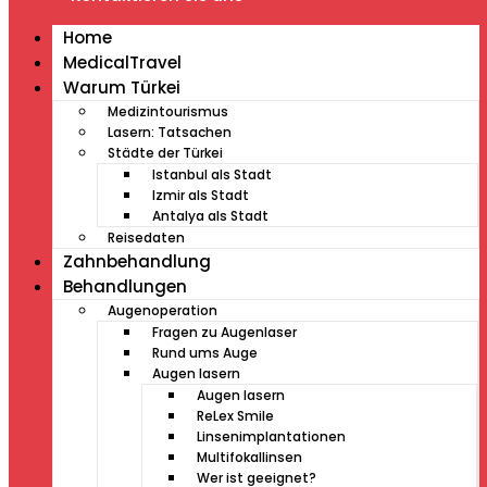
Home
MedicalTravel
Warum Türkei
Medizintourismus
Lasern: Tatsachen
Städte der Türkei
Istanbul als Stadt
Izmir als Stadt
Antalya als Stadt
Reisedaten
Zahnbehandlung
Behandlungen
Augenoperation
Fragen zu Augenlaser
Rund ums Auge
Augen lasern
Augen lasern
ReLex Smile
Linsenimplantationen
Multifokallinsen
Wer ist geeignet?