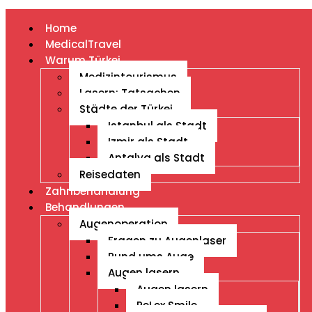
Home
MedicalTravel
Warum Türkei
Medizintourismus
Lasern: Tatsachen
Städte der Türkei
Istanbul als Stadt
Izmir als Stadt
Antalya als Stadt
Reisedaten
Zahnbehandlung
Behandlungen
Augenoperation
Fragen zu Augenlaser
Rund ums Auge
Augen lasern
Augen lasern
ReLex Smile