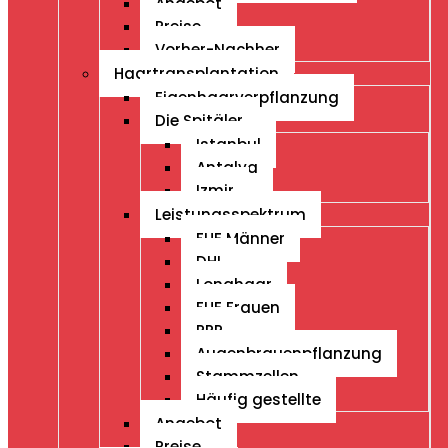
Angebot
Preise
Vorher-Nachher
Haartransplantation
Eigenhaarverpflanzung
Die Spitäler
Istanbul
Antalya
Izmir
Leistungsspektrum
FUE Männer
DHI
Longhaar
FUE Frauen
PRP
Augenbrauenpflanzung
Stammzellen
Häufig gestellte
Angebot
Preise