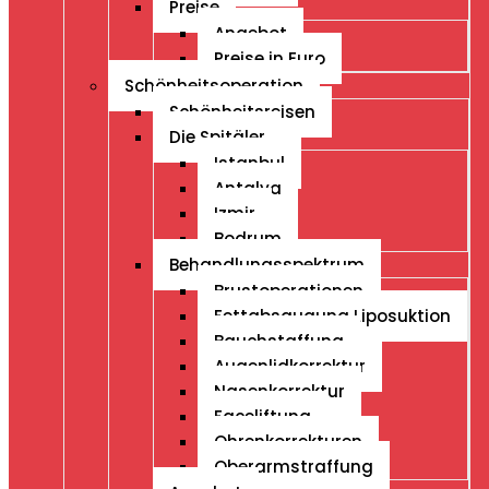
Preise
Angebot
Preise in Euro
Schönheitsoperation
Schönheitsreisen
Die Spitäler
Istanbul
Antalya
Izmir
Bodrum
Behandlungsspektrum
Brustoperationen
Fettabsaugung Liposuktion
Bauchstaffung
Augenlidkorrektur
Nasenkorrektur
Faceliftung
Ohrenkorrekturen
Oberarmstraffung