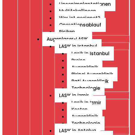
Linsenimplantationen
Multifokallinsen
Wer ist geeignet?
Operationsablauf
Risiken
Augenlaser-LASIK
LASIK in Istanbul
Lasik in Istanbul
Preise
Augenklinik
Birinci Augenklinik
Bati Augenklinik
Technologie
LASIK in Izmir
Lasik in Izmir
Kosten
Augenklinik
Technologie
LASIK in Antalya