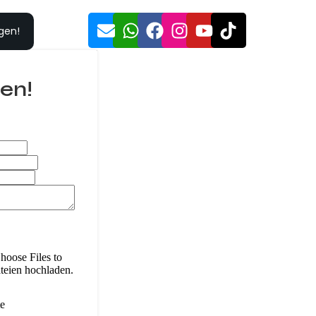
gen!
en!
hoose Files to
teien hochladen.
te