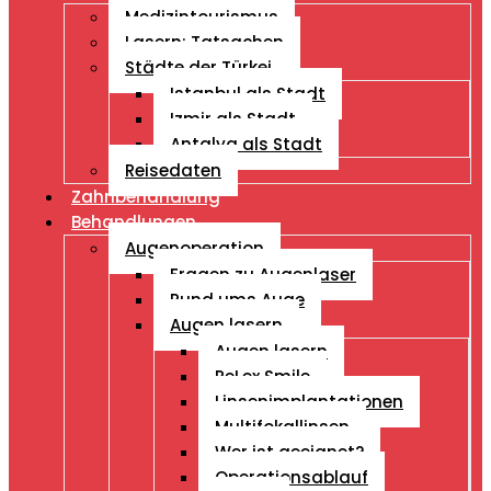
Medizintourismus
Lasern: Tatsachen
Städte der Türkei
Istanbul als Stadt
Izmir als Stadt
Antalya als Stadt
Reisedaten
Zahnbehandlung
Behandlungen
Augenoperation
Fragen zu Augenlaser
Rund ums Auge
Augen lasern
Augen lasern
ReLex Smile
Linsenimplantationen
Multifokallinsen
Wer ist geeignet?
Operationsablauf