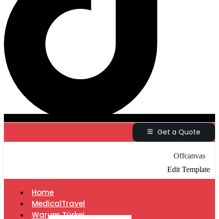
Get a Quote
Offcanvas
Edit Template
Home
MedicalTravel
Warum Türkei