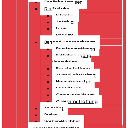
Schönheitsreisen
Die Spitäler
Istanbul
Antalya
Izmir
Bodrum
Behandlungsspektrum
Brustoperationen
Fettabsaugung
Liposuktion
Bauchstaffung
Augenlidkorrektur
Nasenkorrektur
Faceliftung
Ohrenkorrekturen
Oberarmstraffung
Angebot
Preise
Vorher-Nachher