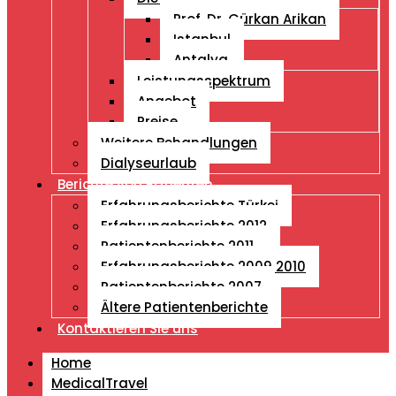
Prof. Dr. Gürkan Arikan
Istanbul
Antalya
Leistungsspektrum
Angebot
Preise
Weitere Behandlungen
Dialyseurlaub
Berichte von Patienten
Erfahrungsberichte Türkei
Erfahrungsberichte 2012
Patientenberichte 2011
Erfahrungsberichte 2009 2010
Patientenberichte 2007
Ältere Patientenberichte
Kontaktieren Sie uns
Home
MedicalTravel