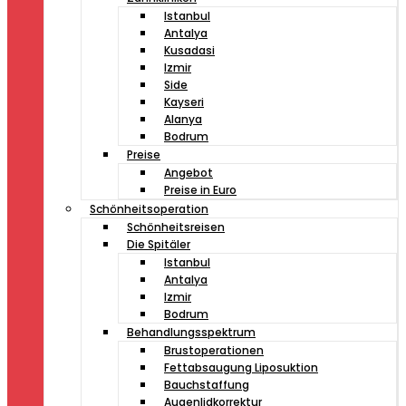
Istanbul
Antalya
Kusadasi
Izmir
Side
Kayseri
Alanya
Bodrum
Preise
Angebot
Preise in Euro
Schönheitsoperation
Schönheitsreisen
Die Spitäler
Istanbul
Antalya
Izmir
Bodrum
Behandlungsspektrum
Brustoperationen
Fettabsaugung Liposuktion
Bauchstaffung
Augenlidkorrektur