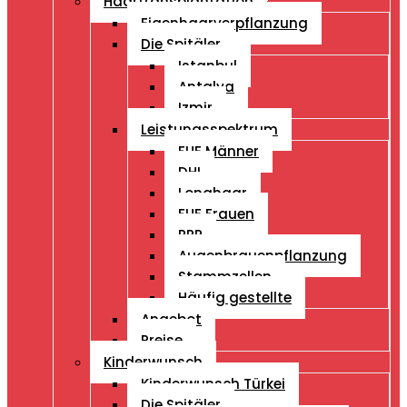
Haartransplantation
Eigenhaarverpflanzung
Die Spitäler
Istanbul
Antalya
Izmir
Leistungsspektrum
FUE Männer
DHI
Longhaar
FUE Frauen
PRP
Augenbrauenpflanzung
Stammzellen
Häufig gestellte
Angebot
Preise
Kinderwunsch
Kinderwunsch Türkei
Die Spitäler