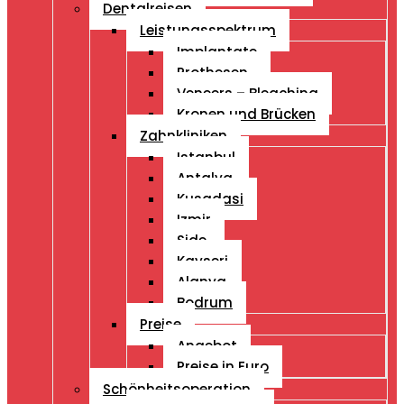
Dentalreisen
Leistungsspektrum
Implantate
Prothesen
Veneers – Bleaching
Kronen und Brücken
Zahnkliniken
Istanbul
Antalya
Kusadasi
Izmir
Side
Kayseri
Alanya
Bodrum
Preise
Angebot
Preise in Euro
Schönheitsoperation