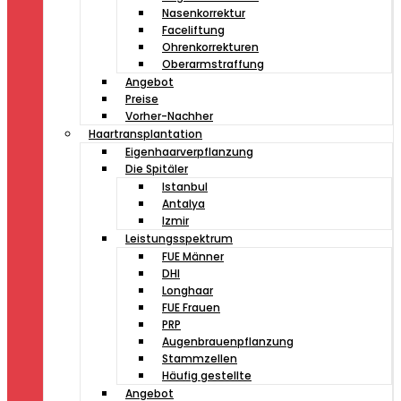
Nasenkorrektur
Faceliftung
Ohrenkorrekturen
Oberarmstraffung
Angebot
Preise
Vorher-Nachher
Haartransplantation
Eigenhaarverpflanzung
Die Spitäler
Istanbul
Antalya
Izmir
Leistungsspektrum
FUE Männer
DHI
Longhaar
FUE Frauen
PRP
Augenbrauenpflanzung
Stammzellen
Häufig gestellte
Angebot