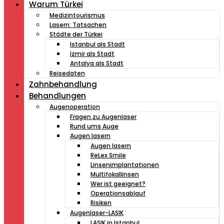
Warum Türkei
Medizintourismus
Lasern: Tatsachen
Städte der Türkei
Istanbul als Stadt
Izmir als Stadt
Antalya als Stadt
Reisedaten
Zahnbehandlung
Behandlungen
Augenoperation
Fragen zu Augenlaser
Rund ums Auge
Augen lasern
Augen lasern
ReLex Smile
Linsenimplantationen
Multifokallinsen
Wer ist geeignet?
Operationsablauf
Risiken
Augenlaser-LASIK
LASIK in Istanbul