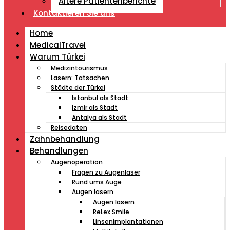
Ältere Patientenberichte
Kontaktieren Sie uns
Home
MedicalTravel
Warum Türkei
Medizintourismus
Lasern: Tatsachen
Städte der Türkei
Istanbul als Stadt
Izmir als Stadt
Antalya als Stadt
Reisedaten
Zahnbehandlung
Behandlungen
Augenoperation
Fragen zu Augenlaser
Rund ums Auge
Augen lasern
Augen lasern
ReLex Smile
Linsenimplantationen