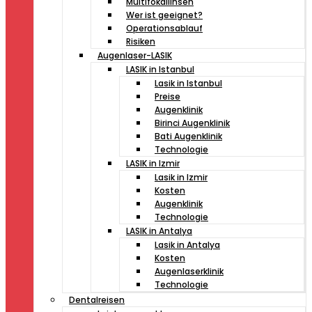
Multifokallinsen
Wer ist geeignet?
Operationsablauf
Risiken
Augenlaser-LASIK
LASIK in Istanbul
Lasik in Istanbul
Preise
Augenklinik
Birinci Augenklinik
Bati Augenklinik
Technologie
LASIK in Izmir
Lasik in Izmir
Kosten
Augenklinik
Technologie
LASIK in Antalya
Lasik in Antalya
Kosten
Augenlaserklinik
Technologie
Dentalreisen