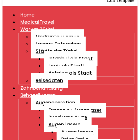
Edit Template
Home
MedicalTravel
Warum Türkei
Medizintourismus
Lasern: Tatsachen
Städte der Türkei
Istanbul als Stadt
Izmir als Stadt
Antalya als Stadt
Reisedaten
Zahnbehandlung
Behandlungen
Augenoperation
Fragen zu Augenlaser
Rund ums Auge
Augen lasern
Augen lasern
ReLex Smile