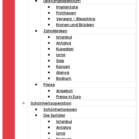
Leistungsspektrum
Implantate
Prothesen
Veneers – Bleaching
Kronen und Brücken
Zahnkliniken
Istanbul
Antalya
Kusadasi
Izmir
Side
Kayseri
Alanya
Bodrum
Preise
Angebot
Preise in Euro
Schönheitsoperation
Schönheitsreisen
Die Spitäler
Istanbul
Antalya
Izmir