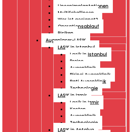
Linsenimplantationen
Multifokallinsen
Wer ist geeignet?
Operationsablauf
Risiken
Augenlaser-LASIK
LASIK in Istanbul
Lasik in Istanbul
Preise
Augenklinik
Birinci Augenklinik
Bati Augenklinik
Technologie
LASIK in Izmir
Lasik in Izmir
Kosten
Augenklinik
Technologie
LASIK in Antalya