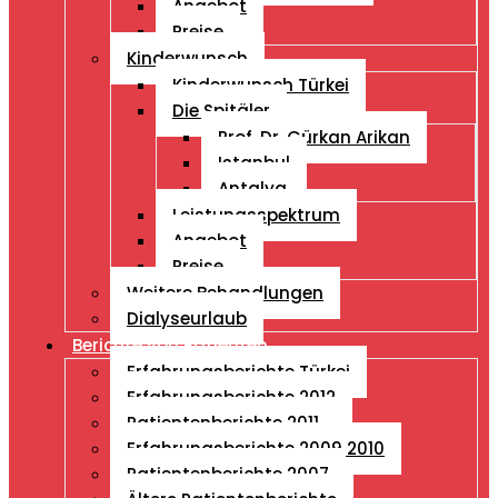
Angebot
Preise
Kinderwunsch
Kinderwunsch Türkei
Die Spitäler
Prof. Dr. Gürkan Arikan
Istanbul
Antalya
Leistungsspektrum
Angebot
Preise
Weitere Behandlungen
Dialyseurlaub
Berichte von Patienten
Erfahrungsberichte Türkei
Erfahrungsberichte 2012
Patientenberichte 2011
Erfahrungsberichte 2009 2010
Patientenberichte 2007