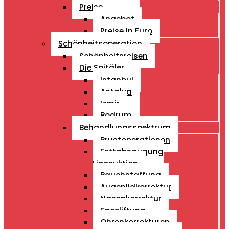
Preise
Angebot
Preise in Euro
Schönheitsoperation
Schönheitsreisen
Die Spitäler
Istanbul
Antalya
Izmir
Bodrum
Behandlungsspektrum
Brustoperationen
Fettabsaugung
Liposuktion
Bauchstaffung
Augenlidkorrektur
Nasenkorrektur
Faceliftung
Ohrenkorrekturen