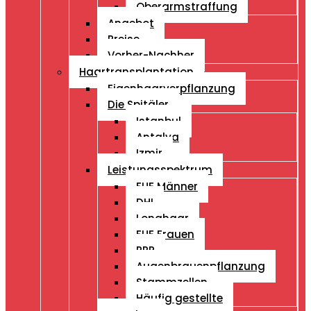
Oberarmstraffung
Angebot
Preise
Vorher-Nachher
Haartransplantation
Eigenhaarverpflanzung
Die Spitäler
Istanbul
Antalya
Izmir
Leistungsspektrum
FUE Männer
DHI
Longhaar
FUE Frauen
PRP
Augenbrauenpflanzung
Stammzellen
Häufig gestellte