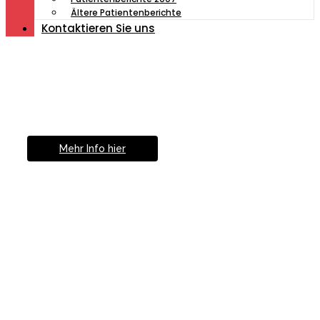
Ältere Patientenberichte
Kontaktieren Sie uns
Müde von Lesebrille?
Geniesse das Leben
ohne Sehhilfe...
Mehr Info hier