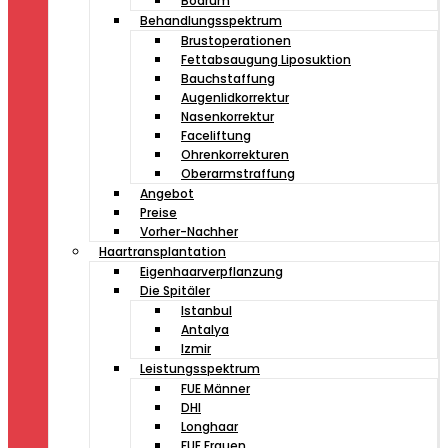
Bodrum
Behandlungsspektrum
Brustoperationen
Fettabsaugung Liposuktion
Bauchstaffung
Augenlidkorrektur
Nasenkorrektur
Faceliftung
Ohrenkorrekturen
Oberarmstraffung
Angebot
Preise
Vorher-Nachher
Haartransplantation
Eigenhaarverpflanzung
Die Spitäler
Istanbul
Antalya
Izmir
Leistungsspektrum
FUE Männer
DHI
Longhaar
FUE Frauen