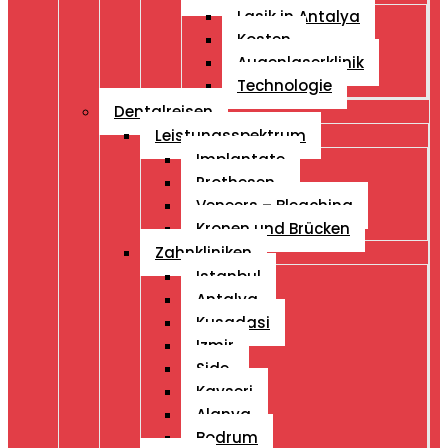
Lasik in Antalya
Kosten
Augenlaserklinik
Technologie
Dentalreisen
Leistungsspektrum
Implantate
Prothesen
Veneers – Bleaching
Kronen und Brücken
Zahnkliniken
Istanbul
Antalya
Kusadasi
Izmir
Side
Kayseri
Alanya
Bodrum