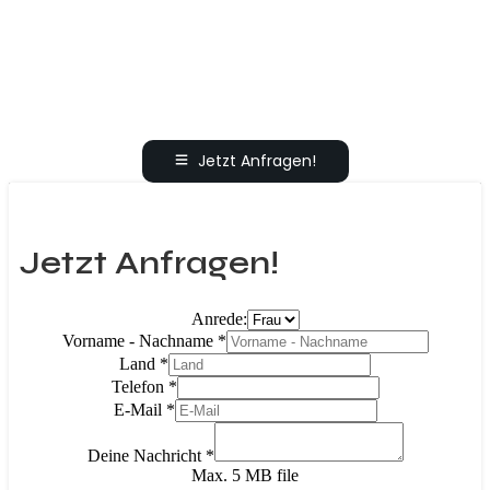
Jetzt Anfragen!
Jetzt Anfragen!
Anrede:
Vorname - Nachname
*
Land
*
Telefon
*
E-Mail
*
Deine Nachricht
*
Max. 5 MB file