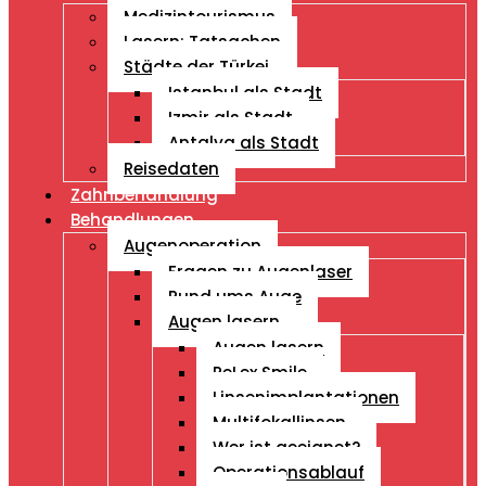
Medizintourismus
Lasern: Tatsachen
Städte der Türkei
Istanbul als Stadt
Izmir als Stadt
Antalya als Stadt
Reisedaten
Zahnbehandlung
Behandlungen
Augenoperation
Fragen zu Augenlaser
Rund ums Auge
Augen lasern
Augen lasern
ReLex Smile
Linsenimplantationen
Multifokallinsen
Wer ist geeignet?
Operationsablauf