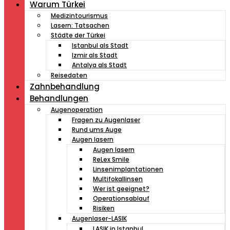
Warum Türkei
Medizintourismus
Lasern: Tatsachen
Städte der Türkei
Istanbul als Stadt
Izmir als Stadt
Antalya als Stadt
Reisedaten
Zahnbehandlung
Behandlungen
Augenoperation
Fragen zu Augenlaser
Rund ums Auge
Augen lasern
Augen lasern
ReLex Smile
Linsenimplantationen
Multifokallinsen
Wer ist geeignet?
Operationsablauf
Risiken
Augenlaser-LASIK
LASIK in Istanbul