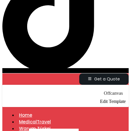
Get a Quote
Offcanvas
Edit Template
Home
MedicalTravel
Warum Türkei