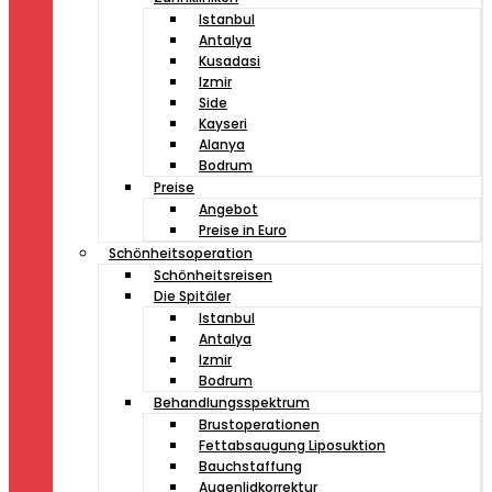
Istanbul
Antalya
Kusadasi
Izmir
Side
Kayseri
Alanya
Bodrum
Preise
Angebot
Preise in Euro
Schönheitsoperation
Schönheitsreisen
Die Spitäler
Istanbul
Antalya
Izmir
Bodrum
Behandlungsspektrum
Brustoperationen
Fettabsaugung Liposuktion
Bauchstaffung
Augenlidkorrektur