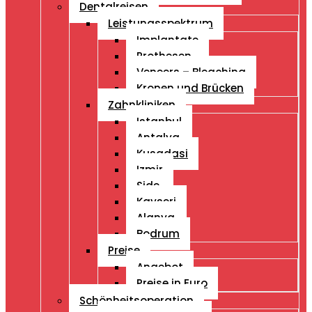
Dentalreisen
Leistungsspektrum
Implantate
Prothesen
Veneers – Bleaching
Kronen und Brücken
Zahnkliniken
Istanbul
Antalya
Kusadasi
Izmir
Side
Kayseri
Alanya
Bodrum
Preise
Angebot
Preise in Euro
Schönheitsoperation