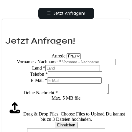
Jetzt Anfragen!
Jetzt Anfragen!
Anrede:
Vorname - Nachname
*
Land
*
Telefon
*
E-Mail
*
Deine Nachricht
*
Max. 5 MB file
Drag & Drop Files,
Choose Files to Upload
Du kannst
bis zu 3 Dateien hochladen.
Einreichen