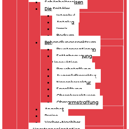
Schönheitsreisen
Die Spitäler
Istanbul
Antalya
Izmir
Bodrum
Behandlungsspektrum
Brustoperationen
Fettabsaugung
Liposuktion
Bauchstaffung
Augenlidkorrektur
Nasenkorrektur
Faceliftung
Ohrenkorrekturen
Oberarmstraffung
Angebot
Preise
Vorher-Nachher