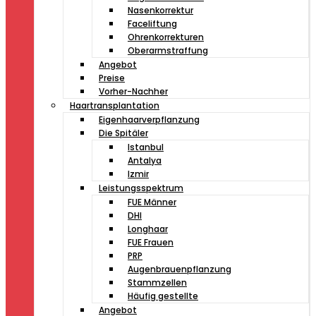
Nasenkorrektur
Faceliftung
Ohrenkorrekturen
Oberarmstraffung
Angebot
Preise
Vorher-Nachher
Haartransplantation
Eigenhaarverpflanzung
Die Spitäler
Istanbul
Antalya
Izmir
Leistungsspektrum
FUE Männer
DHI
Longhaar
FUE Frauen
PRP
Augenbrauenpflanzung
Stammzellen
Häufig gestellte
Angebot