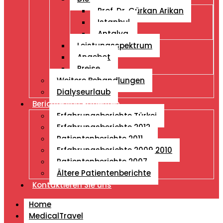
Prof. Dr. Gürkan Arikan
Istanbul
Antalya
Leistungsspektrum
Angebot
Preise
Weitere Behandlungen
Dialyseurlaub
Berichte von Patienten
Erfahrungsberichte Türkei
Erfahrungsberichte 2012
Patientenberichte 2011
Erfahrungsberichte 2009 2010
Patientenberichte 2007
Ältere Patientenberichte
Kontaktieren Sie uns
Home
MedicalTravel