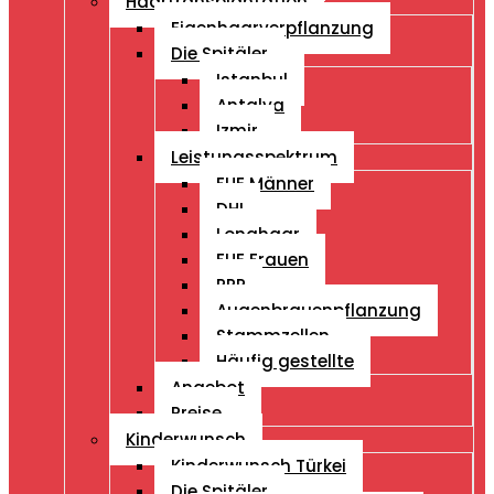
Haartransplantation
Eigenhaarverpflanzung
Die Spitäler
Istanbul
Antalya
Izmir
Leistungsspektrum
FUE Männer
DHI
Longhaar
FUE Frauen
PRP
Augenbrauenpflanzung
Stammzellen
Häufig gestellte
Angebot
Preise
Kinderwunsch
Kinderwunsch Türkei
Die Spitäler