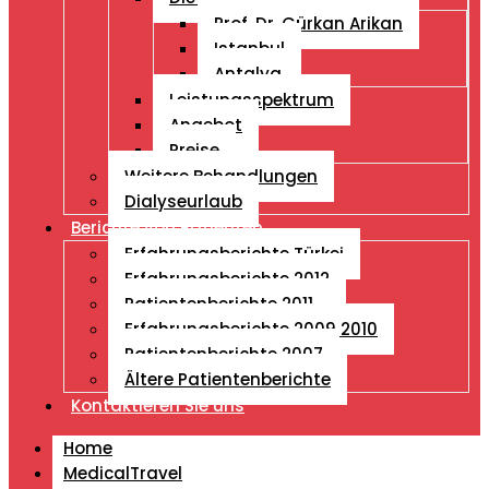
Prof. Dr. Gürkan Arikan
Istanbul
Antalya
Leistungsspektrum
Angebot
Preise
Weitere Behandlungen
Dialyseurlaub
Berichte von Patienten
Erfahrungsberichte Türkei
Erfahrungsberichte 2012
Patientenberichte 2011
Erfahrungsberichte 2009 2010
Patientenberichte 2007
Ältere Patientenberichte
Kontaktieren Sie uns
Home
MedicalTravel