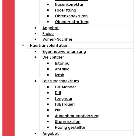
Nasenkorrektur
Faceliftung
Ohrenkorrekturen
Oberarmstraffung
Angebot
Preise
Vorher-Nachher
Haartransplantation
Eigenhaarverpflanzung
Die Spitäler
Istanbul
Antalya
Izmir
Leistungsspektrum
FUE Männer
DHI
Longhaar
FUE Frauen
PRP
Augenbrauenpflanzung
Stammzellen
Häufig gestellte
Angebot