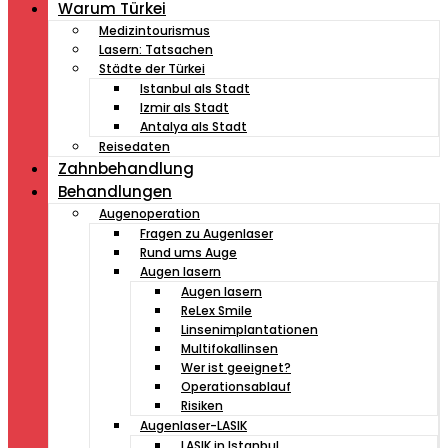
Warum Türkei
Medizintourismus
Lasern: Tatsachen
Städte der Türkei
Istanbul als Stadt
Izmir als Stadt
Antalya als Stadt
Reisedaten
Zahnbehandlung
Behandlungen
Augenoperation
Fragen zu Augenlaser
Rund ums Auge
Augen lasern
Augen lasern
ReLex Smile
Linsenimplantationen
Multifokallinsen
Wer ist geeignet?
Operationsablauf
Risiken
Augenlaser-LASIK
LASIK in Istanbul