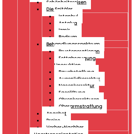
Schönheitsreisen
Die Spitäler
Istanbul
Antalya
Izmir
Bodrum
Behandlungsspektrum
Brustoperationen
Fettabsaugung
Liposuktion
Bauchstaffung
Augenlidkorrektur
Nasenkorrektur
Faceliftung
Ohrenkorrekturen
Oberarmstraffung
Angebot
Preise
Vorher-Nachher