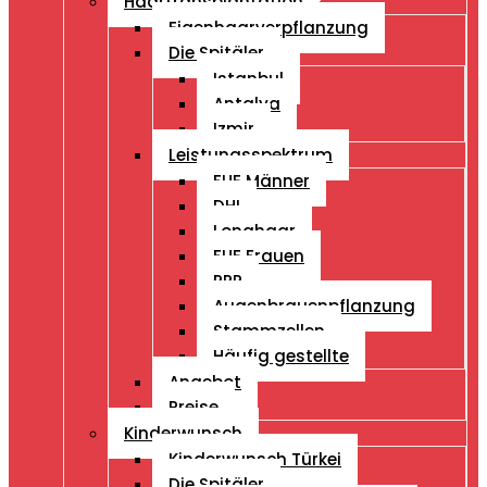
Haartransplantation
Eigenhaarverpflanzung
Die Spitäler
Istanbul
Antalya
Izmir
Leistungsspektrum
FUE Männer
DHI
Longhaar
FUE Frauen
PRP
Augenbrauenpflanzung
Stammzellen
Häufig gestellte
Angebot
Preise
Kinderwunsch
Kinderwunsch Türkei
Die Spitäler