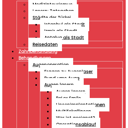
Medizintourismus
Lasern: Tatsachen
Städte der Türkei
Istanbul als Stadt
Izmir als Stadt
Antalya als Stadt
Reisedaten
Zahnbehandlung
Behandlungen
Augenoperation
Fragen zu Augenlaser
Rund ums Auge
Augen lasern
Augen lasern
ReLex Smile
Linsenimplantationen
Multifokallinsen
Wer ist geeignet?
Operationsablauf