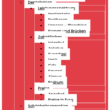
Dentalreisen
Leistungsspektrum
Implantate
Prothesen
Veneers – Bleaching
Kronen und Brücken
Zahnkliniken
Istanbul
Antalya
Kusadasi
Izmir
Side
Kayseri
Alanya
Bodrum
Preise
Angebot
Preise in Euro
Schönheitsoperation