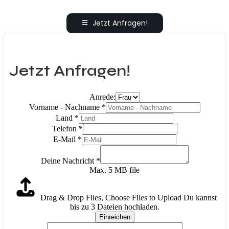
Jetzt Anfragen!
Jetzt Anfragen!
Anrede:
Vorname - Nachname
*
Land
*
Telefon
*
E-Mail
*
Deine Nachricht
*
Max. 5 MB file
Drag & Drop Files,
Choose Files to Upload
Du kannst
bis zu 3 Dateien hochladen.
Einreichen