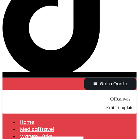
Get a Quote
Offcanvas
Edit Template
Home
MedicalTravel
Warum Türkei