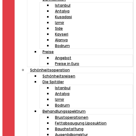
Istanbul
Antalya
Kusadasi
Izmir
Side
Kayseri
Alanya
Bodrum
Preise
Angebot
Preise in Euro
Schönheitsoperation
Schönheitsreisen
Die Spitäler
Istanbul
Antalya
Izmir
Bodrum
Behandlungsspektrum
Brustoperationen
Fettabsaugung Liposuktion
Bauchstaffung
Augenlidkorrektur