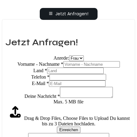
Jetzt Anfragen!
Jetzt Anfragen!
Anrede:
Vorname - Nachname
*
Land
*
Telefon
*
E-Mail
*
Deine Nachricht
*
Max. 5 MB file
Drag & Drop Files,
Choose Files to Upload
Du kannst
bis zu 3 Dateien hochladen.
Einreichen