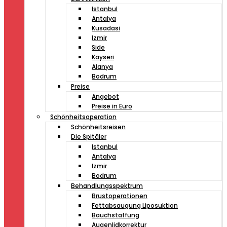
Istanbul
Antalya
Kusadasi
Izmir
Side
Kayseri
Alanya
Bodrum
Preise
Angebot
Preise in Euro
Schönheitsoperation
Schönheitsreisen
Die Spitäler
Istanbul
Antalya
Izmir
Bodrum
Behandlungsspektrum
Brustoperationen
Fettabsaugung Liposuktion
Bauchstaffung
Augenlidkorrektur