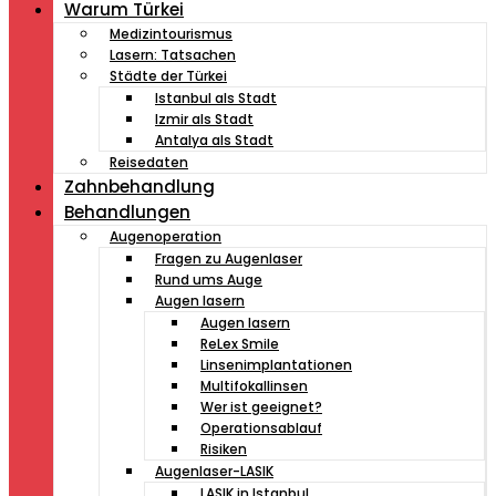
Warum Türkei
Medizintourismus
Lasern: Tatsachen
Städte der Türkei
Istanbul als Stadt
Izmir als Stadt
Antalya als Stadt
Reisedaten
Zahnbehandlung
Behandlungen
Augenoperation
Fragen zu Augenlaser
Rund ums Auge
Augen lasern
Augen lasern
ReLex Smile
Linsenimplantationen
Multifokallinsen
Wer ist geeignet?
Operationsablauf
Risiken
Augenlaser-LASIK
LASIK in Istanbul