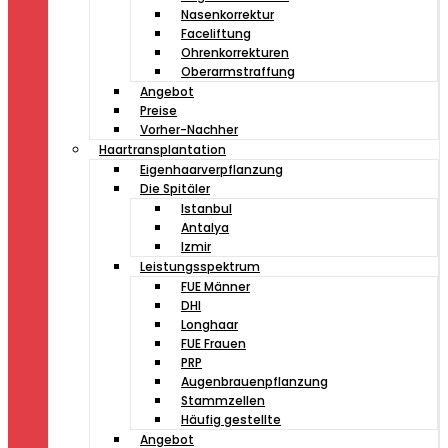
Nasenkorrektur
Faceliftung
Ohrenkorrekturen
Oberarmstraffung
Angebot
Preise
Vorher-Nachher
Haartransplantation
Eigenhaarverpflanzung
Die Spitäler
Istanbul
Antalya
Izmir
Leistungsspektrum
FUE Männer
DHI
Longhaar
FUE Frauen
PRP
Augenbrauenpflanzung
Stammzellen
Häufig gestellte
Angebot