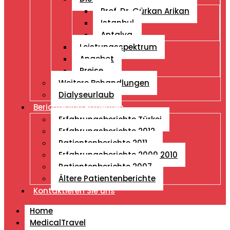
Prof. Dr. Gürkan Arikan
Istanbul
Antalya
Leistungsspektrum
Angebot
Preise
Weitere Behandlungen
Dialyseurlaub
Berichte von Patienten
Erfahrungsberichte Türkei
Erfahrungsberichte 2012
Patientenberichte 2011
Erfahrungsberichte 2009 2010
Patientenberichte 2007
Ältere Patientenberichte
Kontaktieren Sie uns
Home
MedicalTravel