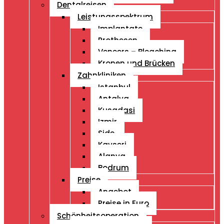
Dentalreisen
Leistungsspektrum
Implantate
Prothesen
Veneers – Bleaching
Kronen und Brücken
Zahnkliniken
Istanbul
Antalya
Kusadasi
Izmir
Side
Kayseri
Alanya
Bodrum
Preise
Angebot
Preise in Euro
Schönheitsoperation