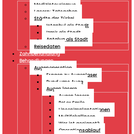
Medizintourismus
Lasern: Tatsachen
Städte der Türkei
Istanbul als Stadt
Izmir als Stadt
Antalya als Stadt
Reisedaten
Zahnbehandlung
Behandlungen
Augenoperation
Fragen zu Augenlaser
Rund ums Auge
Augen lasern
Augen lasern
ReLex Smile
Linsenimplantationen
Multifokallinsen
Wer ist geeignet?
Operationsablauf