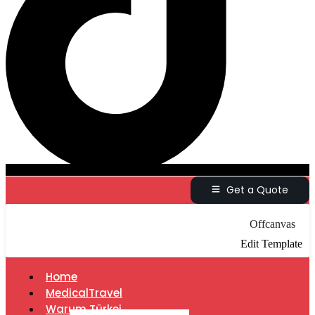
Get a Quote
Offcanvas
Edit Template
Home
MedicalTravel
Warum Türkei