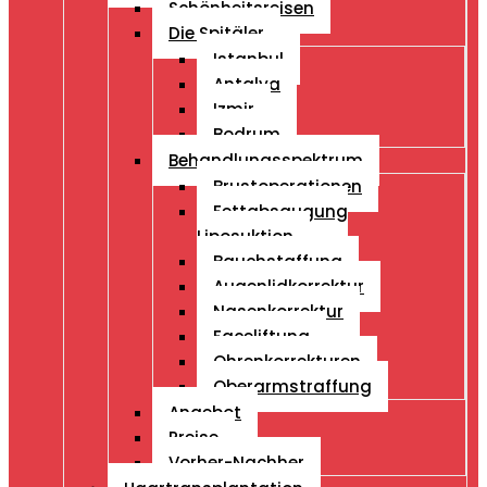
Schönheitsreisen
Die Spitäler
Istanbul
Antalya
Izmir
Bodrum
Behandlungsspektrum
Brustoperationen
Fettabsaugung
Liposuktion
Bauchstaffung
Augenlidkorrektur
Nasenkorrektur
Faceliftung
Ohrenkorrekturen
Oberarmstraffung
Angebot
Preise
Vorher-Nachher