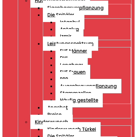
Haartransplantation
Eigenhaarverpflanzung
Die Spitäler
Istanbul
Antalya
Izmir
Leistungsspektrum
FUE Männer
DHI
Longhaar
FUE Frauen
PRP
Augenbrauenpflanzung
Stammzellen
Häufig gestellte
Angebot
Preise
Kinderwunsch
Kinderwunsch Türkei
Die Spitäler