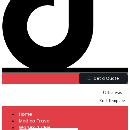
Get a Quote
Offcanvas
Edit Template
Home
MedicalTravel
Warum Türkei