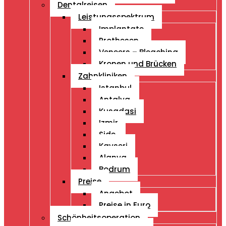
Dentalreisen
Leistungsspektrum
Implantate
Prothesen
Veneers – Bleaching
Kronen und Brücken
Zahnkliniken
Istanbul
Antalya
Kusadasi
Izmir
Side
Kayseri
Alanya
Bodrum
Preise
Angebot
Preise in Euro
Schönheitsoperation