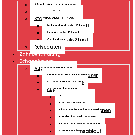
Medizintourismus
Lasern: Tatsachen
Städte der Türkei
Istanbul als Stadt
Izmir als Stadt
Antalya als Stadt
Reisedaten
Zahnbehandlung
Behandlungen
Augenoperation
Fragen zu Augenlaser
Rund ums Auge
Augen lasern
Augen lasern
ReLex Smile
Linsenimplantationen
Multifokallinsen
Wer ist geeignet?
Operationsablauf