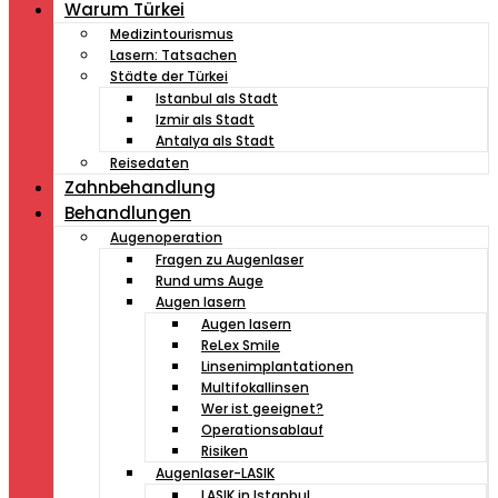
Warum Türkei
Medizintourismus
Lasern: Tatsachen
Städte der Türkei
Istanbul als Stadt
Izmir als Stadt
Antalya als Stadt
Reisedaten
Zahnbehandlung
Behandlungen
Augenoperation
Fragen zu Augenlaser
Rund ums Auge
Augen lasern
Augen lasern
ReLex Smile
Linsenimplantationen
Multifokallinsen
Wer ist geeignet?
Operationsablauf
Risiken
Augenlaser-LASIK
LASIK in Istanbul