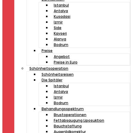
Istanbul
Antalya
Kusadasi
Izmir
Side
Kayseri
Alanya
Bodrum
Preise
Angebot
Preise in Euro
Schönheitsoperation
Schönheitsreisen
Die Spitäler
Istanbul
Antalya
Izmir
Bodrum
Behandlungsspektrum
Brustoperationen
Fettabsaugung Liposuktion
Bauchstaffung
Augenlidkorrektur