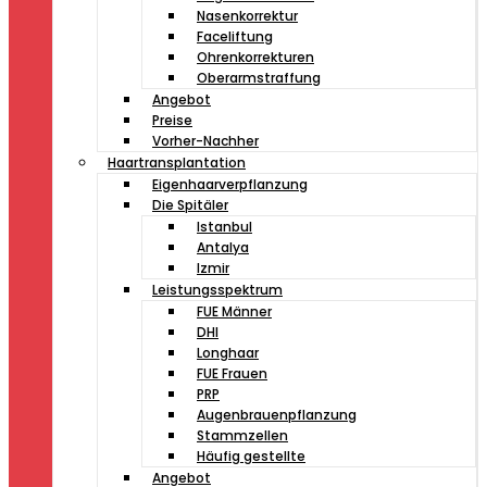
Nasenkorrektur
Faceliftung
Ohrenkorrekturen
Oberarmstraffung
Angebot
Preise
Vorher-Nachher
Haartransplantation
Eigenhaarverpflanzung
Die Spitäler
Istanbul
Antalya
Izmir
Leistungsspektrum
FUE Männer
DHI
Longhaar
FUE Frauen
PRP
Augenbrauenpflanzung
Stammzellen
Häufig gestellte
Angebot