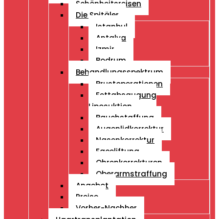
Schönheitsreisen
Die Spitäler
Istanbul
Antalya
Izmir
Bodrum
Behandlungsspektrum
Brustoperationen
Fettabsaugung
Liposuktion
Bauchstaffung
Augenlidkorrektur
Nasenkorrektur
Faceliftung
Ohrenkorrekturen
Oberarmstraffung
Angebot
Preise
Vorher-Nachher