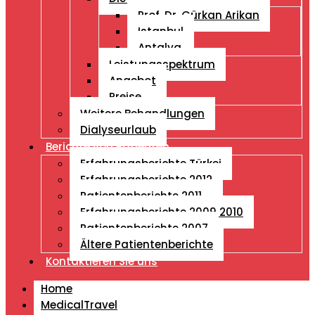
Prof. Dr. Gürkan Arikan
Istanbul
Antalya
Leistungsspektrum
Angebot
Preise
Weitere Behandlungen
Dialyseurlaub
Berichte von Patienten
Erfahrungsberichte Türkei
Erfahrungsberichte 2012
Patientenberichte 2011
Erfahrungsberichte 2009 2010
Patientenberichte 2007
Ältere Patientenberichte
Kontaktieren Sie uns
Home
MedicalTravel