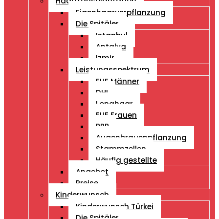
Haartransplantation
Eigenhaarverpflanzung
Die Spitäler
Istanbul
Antalya
Izmir
Leistungsspektrum
FUE Männer
DHI
Longhaar
FUE Frauen
PRP
Augenbrauenpflanzung
Stammzellen
Häufig gestellte
Angebot
Preise
Kinderwunsch
Kinderwunsch Türkei
Die Spitäler