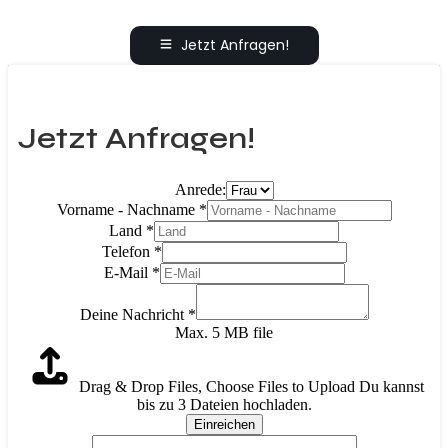
Jetzt Anfragen!
Jetzt Anfragen!
Anrede:
Vorname - Nachname
*
Land
*
Telefon
*
E-Mail
*
Deine Nachricht
*
Max. 5 MB file
Drag & Drop Files,
Choose Files to Upload
Du kannst
bis zu 3 Dateien hochladen.
Einreichen