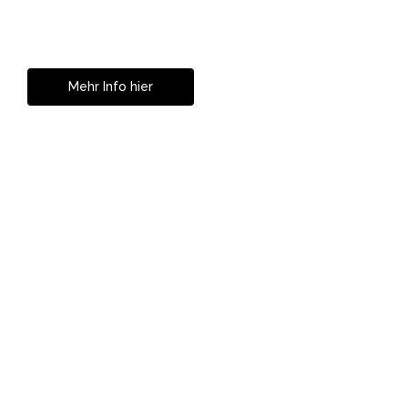
Geniesse das Leben
ohne Sehhilfe...
Mehr Info hier