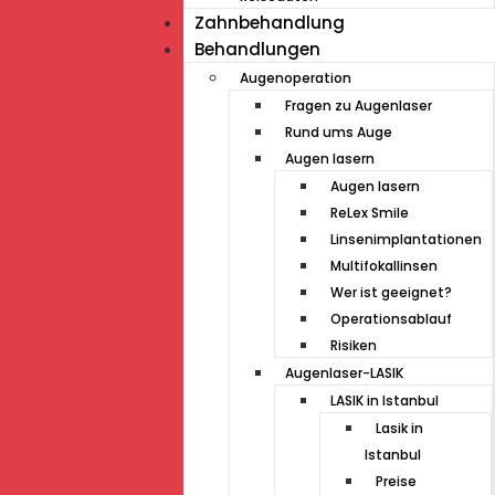
Zahnbehandlung
Behandlungen
Augenoperation
Fragen zu Augenlaser
Rund ums Auge
Augen lasern
Augen lasern
ReLex Smile
Linsenimplantationen
Multifokallinsen
Wer ist geeignet?
Operationsablauf
Risiken
Augenlaser-LASIK
LASIK in Istanbul
Lasik in
Istanbul
Preise