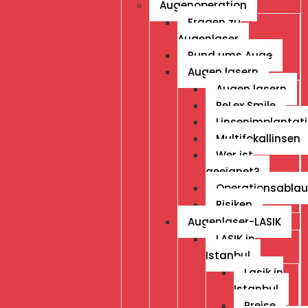
Augenoperation
Fragen zu
Augenlaser
Rund ums Auge
Augen lasern
Augen lasern
ReLex Smile
Linsenimplantat
Multifokallinsen
Wer ist
geeignet?
Operationsablau
Risiken
Augenlaser-LASIK
LASIK in
Istanbul
Lasik in
Istanbul
Preise