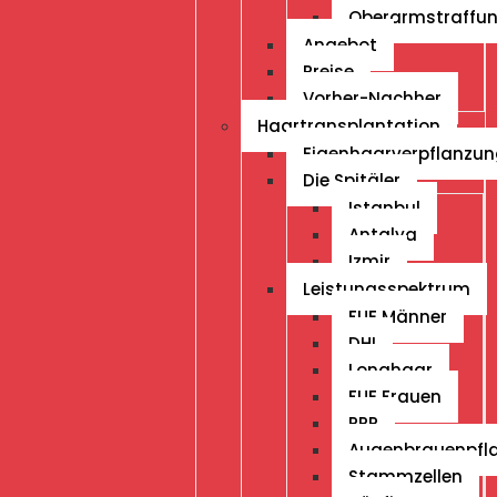
Oberarmstraffu
Angebot
Preise
Vorher-Nachher
Haartransplantation
Eigenhaarverpflanzu
Die Spitäler
Istanbul
Antalya
Izmir
Leistungsspektrum
FUE Männer
DHI
Longhaar
FUE Frauen
PRP
Augenbrauenpfl
Stammzellen