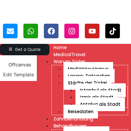
Home
Get a Quote
MedicalTravel
Warum Türkei
Offcanvas
Medizintourismus
Edit Template
Lasern: Tatsachen
Städte der Türkei
Istanbul als Stadt
Izmir als Stadt
Antalya als Stadt
Reisedaten
Zahnbehandlung
Behandlungen