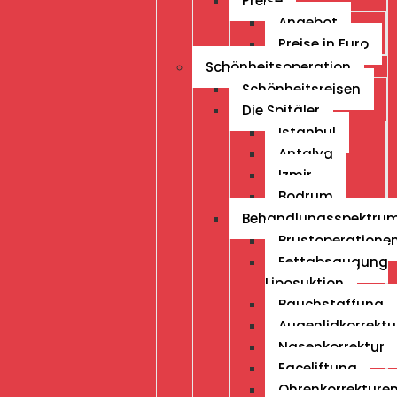
Preise
Angebot
Preise in Euro
Schönheitsoperation
Schönheitsreisen
Die Spitäler
Istanbul
Antalya
Izmir
Bodrum
Behandlungsspektru
Brustoperatione
Fettabsaugung
Liposuktion
Bauchstaffung
Augenlidkorrektu
Nasenkorrektur
Faceliftung
Ohrenkorrekture