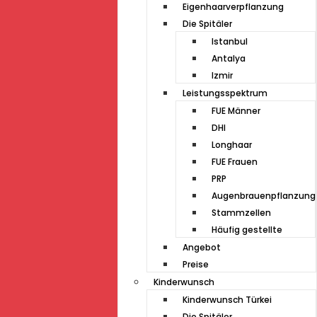
Eigenhaarverpflanzung
Die Spitäler
Istanbul
Antalya
Izmir
Leistungsspektrum
FUE Männer
DHI
Longhaar
FUE Frauen
PRP
Augenbrauenpflanzung
Stammzellen
Häufig gestellte
Angebot
Preise
Kinderwunsch
Kinderwunsch Türkei
Die Spitäler