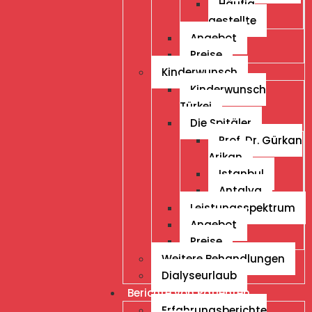
Häufig
gestellte
Angebot
Preise
Kinderwunsch
Kinderwunsch
Türkei
Die Spitäler
Prof. Dr. Gürkan
Arikan
Istanbul
Antalya
Leistungsspektrum
Angebot
Preise
Weitere Behandlungen
Dialyseurlaub
Berichte von Patienten
Erfahrungsberichte