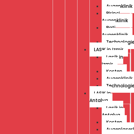
Augenklinik
Birinci
Augenklinik
Bati
Augenklinik
Technologi
LASIK in Izmir
Lasik in
Izmir
Kosten
Augenklinik
Technologi
LASIK in
Antalya
Lasik in
Antalya
Kosten
Augenlaserk