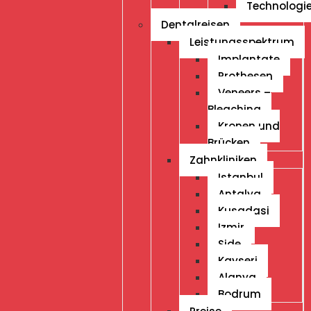
Technologi
Dentalreisen
Leistungsspektrum
Implantate
Prothesen
Veneers –
Bleaching
Kronen und
Brücken
Zahnkliniken
Istanbul
Antalya
Kusadasi
Izmir
Side
Kayseri
Alanya
Bodrum