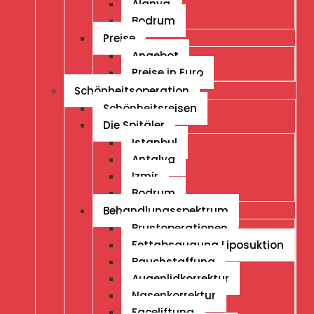
Alanya
Bodrum
Preise
Angebot
Preise in Euro
Schönheitsoperation
Schönheitsreisen
Die Spitäler
Istanbul
Antalya
Izmir
Bodrum
Behandlungsspektrum
Brustoperationen
Fettabsaugung Liposuktion
Bauchstaffung
Augenlidkorrektur
Nasenkorrektur
Faceliftung