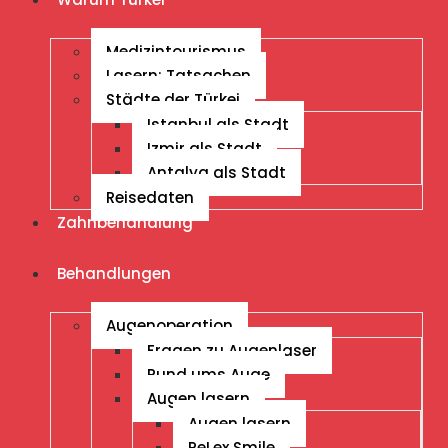
Medizintourismus
Lasern: Tatsachen
Städte der Türkei
Istanbul als Stadt
Izmir als Stadt
Antalya als Stadt
Reisedaten
Zahnbehandlung
Behandlungen
Augenoperation
Fragen zu Augenlaser
Rund ums Auge
Augen lasern
Augen lasern
ReLex Smile