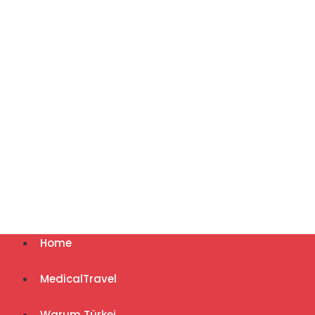
Home
MedicalTravel
Warum Türkei