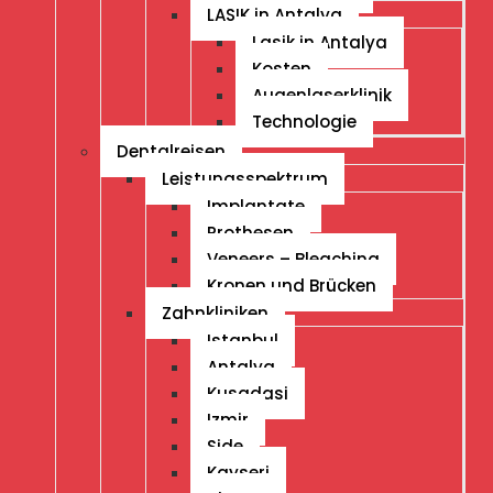
LASIK in Antalya
Lasik in Antalya
Kosten
Augenlaserklinik
Technologie
Dentalreisen
Leistungsspektrum
Implantate
Prothesen
Veneers – Bleaching
Kronen und Brücken
Zahnkliniken
Istanbul
Antalya
Kusadasi
Izmir
Side
Kayseri