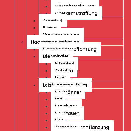
Ohrenkorrekturen
Oberarmstraffung
Angebot
Preise
Vorher-Nachher
Haartransplantation
Eigenhaarverpflanzung
Die Spitäler
Istanbul
Antalya
Izmir
Leistungsspektrum
FUE Männer
DHI
Longhaar
FUE Frauen
PRP
Augenbrauenpflanzung