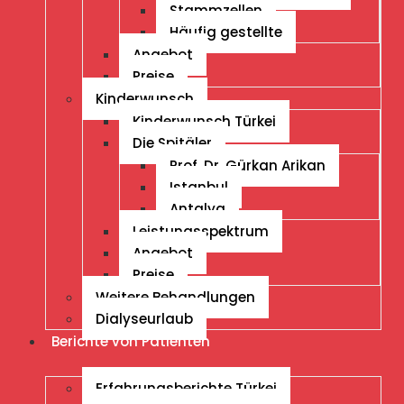
Stammzellen
Häufig gestellte
Angebot
Preise
Kinderwunsch
Kinderwunsch Türkei
Die Spitäler
Prof. Dr. Gürkan Arikan
Istanbul
Antalya
Leistungsspektrum
Angebot
Preise
Weitere Behandlungen
Dialyseurlaub
Berichte von Patienten
Erfahrungsberichte Türkei