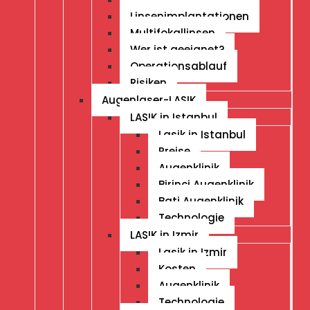
Linsenimplantationen
Multifokallinsen
Wer ist geeignet?
Operationsablauf
Risiken
Augenlaser-LASIK
LASIK in Istanbul
Lasik in Istanbul
Preise
Augenklinik
Birinci Augenklinik
Bati Augenklinik
Technologie
LASIK in Izmir
Lasik in Izmir
Kosten
Augenklinik
Technologie