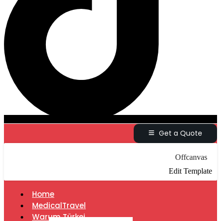
Get a Quote
Offcanvas
Edit Template
Home
MedicalTravel
Warum Türkei