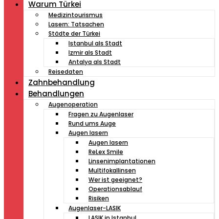
Warum Türkei
Medizintourismus
Lasern: Tatsachen
Städte der Türkei
Istanbul als Stadt
Izmir als Stadt
Antalya als Stadt
Reisedaten
Zahnbehandlung
Behandlungen
Augenoperation
Fragen zu Augenlaser
Rund ums Auge
Augen lasern
Augen lasern
ReLex Smile
Linsenimplantationen
Multifokallinsen
Wer ist geeignet?
Operationsablauf
Risiken
Augenlaser-LASIK
LASIK in Istanbul