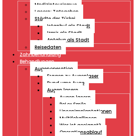
Medizintourismus
Lasern: Tatsachen
Städte der Türkei
Istanbul als Stadt
Izmir als Stadt
Antalya als Stadt
Reisedaten
Zahnbehandlung
Behandlungen
Augenoperation
Fragen zu Augenlaser
Rund ums Auge
Augen lasern
Augen lasern
ReLex Smile
Linsenimplantationen
Multifokallinsen
Wer ist geeignet?
Operationsablauf