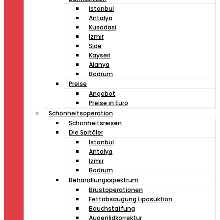
Istanbul
Antalya
Kusadasi
Izmir
Side
Kayseri
Alanya
Bodrum
Preise
Angebot
Preise in Euro
Schönheitsoperation
Schönheitsreisen
Die Spitäler
Istanbul
Antalya
Izmir
Bodrum
Behandlungsspektrum
Brustoperationen
Fettabsaugung Liposuktion
Bauchstaffung
Augenlidkorrektur