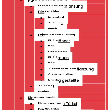
Haartransplantation
Eigenhaarverpflanzung
Die Spitäler
Istanbul
Antalya
Izmir
Leistungsspektrum
FUE Männer
DHI
Longhaar
FUE Frauen
PRP
Augenbrauenpflanzung
Stammzellen
Häufig gestellte
Angebot
Preise
Kinderwunsch
Kinderwunsch Türkei
Die Spitäler