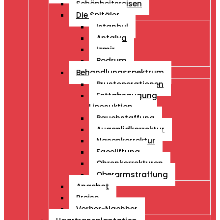
Schönheitsreisen
Die Spitäler
Istanbul
Antalya
Izmir
Bodrum
Behandlungsspektrum
Brustoperationen
Fettabsaugung
Liposuktion
Bauchstaffung
Augenlidkorrektur
Nasenkorrektur
Faceliftung
Ohrenkorrekturen
Oberarmstraffung
Angebot
Preise
Vorher-Nachher