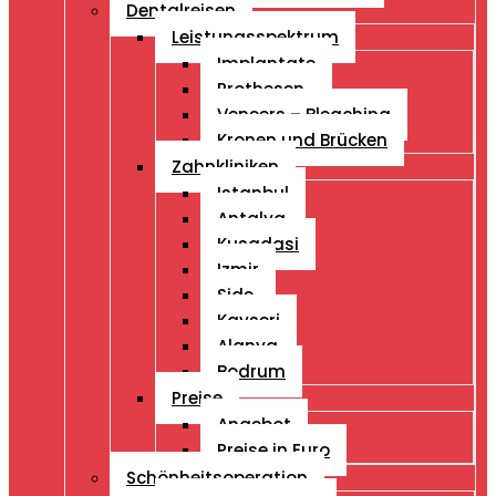
Dentalreisen
Leistungsspektrum
Implantate
Prothesen
Veneers – Bleaching
Kronen und Brücken
Zahnkliniken
Istanbul
Antalya
Kusadasi
Izmir
Side
Kayseri
Alanya
Bodrum
Preise
Angebot
Preise in Euro
Schönheitsoperation