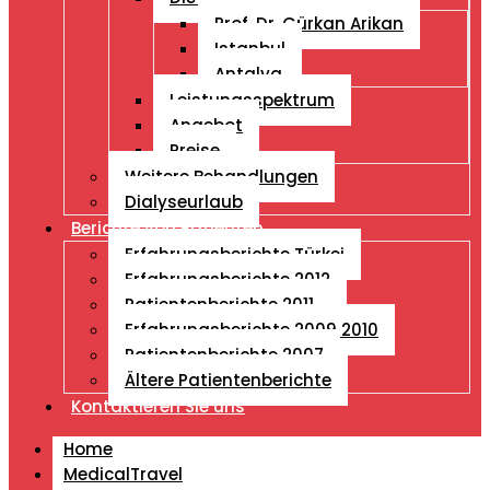
Prof. Dr. Gürkan Arikan
Istanbul
Antalya
Leistungsspektrum
Angebot
Preise
Weitere Behandlungen
Dialyseurlaub
Berichte von Patienten
Erfahrungsberichte Türkei
Erfahrungsberichte 2012
Patientenberichte 2011
Erfahrungsberichte 2009 2010
Patientenberichte 2007
Ältere Patientenberichte
Kontaktieren Sie uns
Home
MedicalTravel