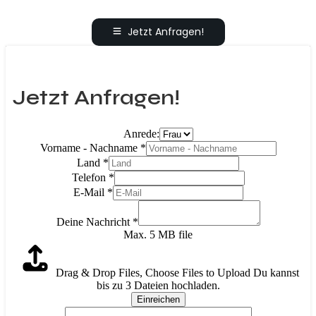
Jetzt Anfragen!
Jetzt Anfragen!
Anrede:
Vorname - Nachname
*
Land
*
Telefon
*
E-Mail
*
Deine Nachricht
*
Max. 5 MB file
Drag & Drop Files,
Choose Files to Upload
Du kannst
bis zu 3 Dateien hochladen.
Einreichen