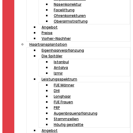
Nasenkorrektur
Faceliftung
Ohrenkorrekturen
Oberarmstraffung
Angebot
Preise
Vorher-Nachher
Haartransplantation
Eigenhaarverpflanzung
Die Spitäler
Istanbul
Antalya
Izmir
Leistungsspektrum
FUE Männer
DHI
Longhaar
FUE Frauen
PRP
Augenbrauenpflanzung
Stammzellen
Häufig gestellte
Angebot